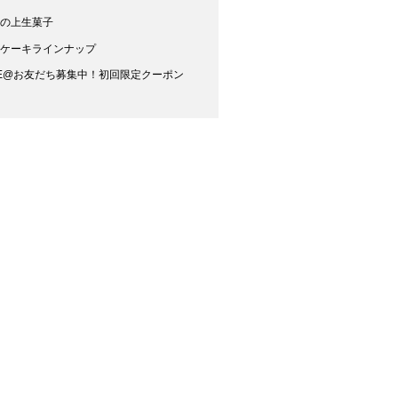
節の上生菓子
物ケーキラインナップ
NE@お友だち募集中！初回限定クーポン
！