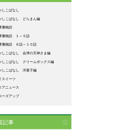
かしこばなし
かしこばなし どらまん編
津藩物語
津藩物語 １～５話
津藩物語 ６話～１０話
かしこばなし 会津の天神さま編
かしこばなし クリームボックス編
かしこばなし 洋菓子編
イスイーツ
リアニュース
ローズアップ
着記事