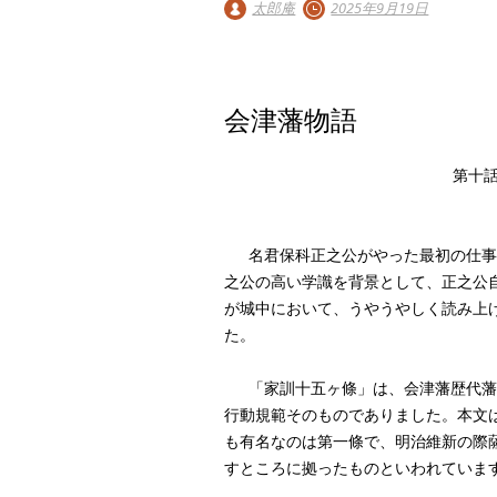
太郎庵
2025年9月19日
会津藩物語
第十
名君保科正之公がやった最初の仕事
之公の高い学識を背景として、正之公
が城中において、うやうやしく読み上
た。
「家訓十五ヶ條」は、会津藩歴代藩
行動規範そのものでありました。本文
も有名なのは第一條で、明治維新の際
すところに拠ったものといわれていま