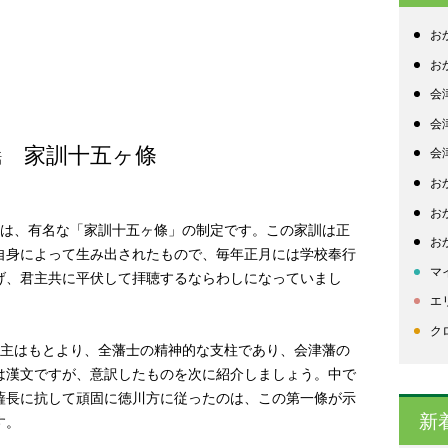
お
お
会
会
家訓十五ヶ條
会
話
お
お
は、有名な「家訓十五ヶ條」の制定です。この家訓は正
お
自身によって生み出されたもので、毎年正月には学校奉行
マ
げ、君主共に平伏して拝聴するならわしになっていまし
エ
ク
主はもとより、全藩士の精神的な支柱であり、会津藩の
は漢文ですが、意訳したものを次に紹介しましょう。中で
薩長に抗して頑固に徳川方に従ったのは、この第一條が示
新
す。