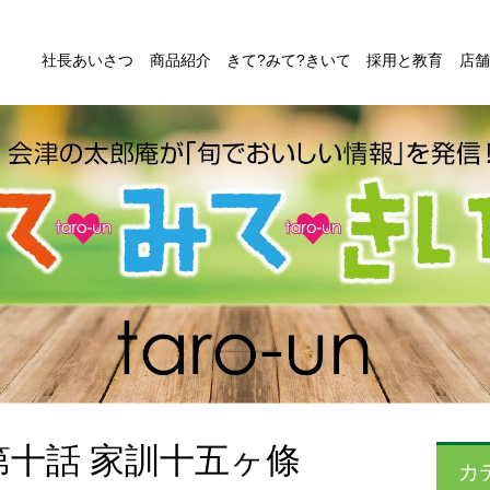
社長あいさつ
商品紹介
きて?みて?きいて
採用と教育
店舗
十話 家訓十五ヶ條
カ