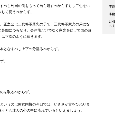
すべし列国の例をもって自ら処すべからずもし二心をい
季
決して従うべからず。
小
LI
。正之公は二代将軍秀忠の子で、三代将軍家光の弟にな
も
て幕閣につらなり、会津藩だけでなく家光を助けて国の政
、以下次のように続きます。
本となすべし上下の分乱るべからず。
ず。
のを取るべからず。
というのは男女同権の今日では、いささか首をひねりま
、脈々と会津人の心の中に流れているといえましょう。