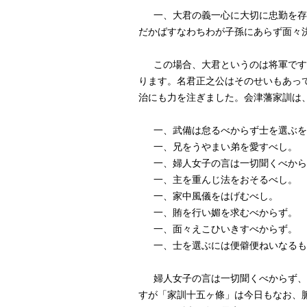
一、大君の義一心に大切に忠勤を存
だかばすなわちわが子孫にあらず面々
この場合、大君というのは将軍です
ります。名君正之公はそのせいもあっ
治にも力を注ぎました。会津藩家訓は
一、武備は怠るべからず士を選ぶを
一、兄をうやまい弟を愛すべし。
一、婦人女子の言は一切聞くべから
一、主を重んじ法をおそるべし。
一、家中風儀をはげむべし。
一、賄を行い媚を求むべからず。
一、面々えこひいきすべからず。
一、士を選ぶには便僻便ねいなるも
婦人女子の言は一切聞くべからず、
すが「家訓十五ヶ條」は今日もなお