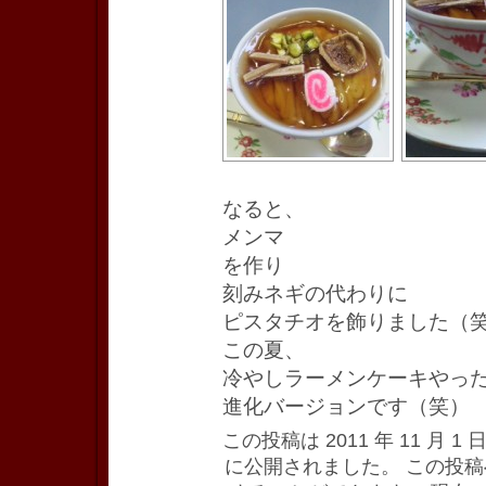
なると、
メンマ
を作り
刻みネギの代わりに
ピスタチオを飾りました（
この夏、
冷やしラーメンケーキやっ
進化バージョンです（笑）
この投稿は 2011 年 11 月 1 日
に公開されました。 この投