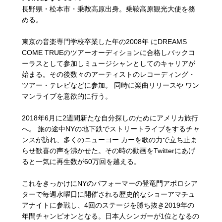
長野県・松本市・乗鞍高原出身。乗鞍高原観光大使を務
める。
東京の音楽専門学校卒業した年の2008年 にDREAMS
COME TRUEのツアーオーディションに合格しバックコ
ーラスとして参加しミュージシャンとしてのキャリアが
始まる。その後数々のアーティストのレコーディング・
ツアー・テレビなどに参加。 同時に楽曲リリースや ワン
マンライブを意欲的に行う。
2018年6月に2週間新たな自分探しのためにアメリカ旅行
へ。 旅の途中NYの地下鉄でストリートライブをするチャ
ンスが訪れ、多くのニューヨー カーを歌の力で立ち止ま
らせ歓喜の声を沸かせた。その時の動画をTwitterにあげ
ると一気に再生数が60万回を越える。
これをきっかけにNYのパフォーマーの登竜門アポロシア
ターで毎週水曜日に開催される歴史的なショーアマチュ
アナイトに参戦し、4回のステージを勝ち抜き2019年の
年間チャンピオンとなる。日本人シンガーが1位となるの