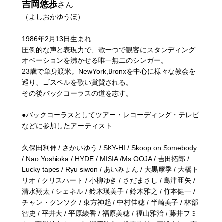
吉岡悠歩
さん
（よしおかゆうほ）
1986年2月13日生まれ
圧倒的な声と表現力で、歌一つで観客にスタンディング
オベーションを沸かせる唯一無二のシンガー。
23歳で単身渡米。NewYork,Bronxを中心に様々な教会を
巡り、ゴスペルを歌い賞賛される。
その後バックコーラスの道を志す。
●バックコーラスとしてツアー・レコーディング・テレビ
などに参加したアーティスト
久保田利伸 / さかいゆう / SKY-HI / Skoop on Somebody
/ Nao Yoshioka / HYDE / MISIA /Ms.OOJA / 吉田拓郎 /
Lucky tapes / Ryu siwon / あいみょん / 大黒摩季 / 大橋ト
リオ / クリスハート / 小柳ゆき / さだまさし / 島津亜矢 /
清水翔太 / シェネル / 鈴木瑛美子 / 鈴木雅之 / 竹本健一 /
チャン・グンソク / 東方神起 / 中村佳穂 / 半崎美子 / 林部
智史 / 平井大 / 平原綾香 / 福原美穂 / 福山雅治 / 藤井フミ