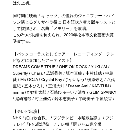
は史上初。
同時期に映画「キャッツ」の憧れのジェニファー・ハド
ソン演じるグリザベラ役に 日本語吹き替え版キャストと
して抜擢され、名曲「メモリー」を歌唱。
この2つの功績を称えられ、2020年松本市文化芸術大賞
受賞する。
【バックコーラスとしてツアー・レコーディング・テレ
ビなどに参加したアーティスト】
DREAMS COME TRUE / ONE OK ROCK / YUKI / AI /
Superfly / Chara / 広瀬香美 / 坂本真綾 / 中村佳穂 / 中島
愛 / Ms.OOJA / Crystal Kay /さかいゆう/ 槇原敬之 / 八代
亜紀 / 五木ひろし / 三浦大知 / Dream Ami / KAT-TUN /
minmi /奇妙礼太郎 / 石崎ひゅーい / 清春 / GLIM SPANKY
/ 尾崎裕哉 / 村上佳佑 / 鈴木恵美子 / 半崎美子 平原綾香 /
【テレビ出演】
NHK「紅白歌合戦」 / フジテレビ「水曜歌謡祭」 / フジ
テレビ「FNS歌謡祭」 / テレ朝「関ジャム完全燃