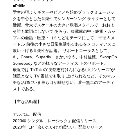
■Prifile
学生の頃よりギターやピアノを始めブラックミュージッ
クを中心とした音楽性でシンガーソング ライターとして
活躍。骨太でスケールの大きい歌唱スタイルで、おおよ
そ誰も歌詞にしないで あろう、冷蔵庫の中・終電・カッ
プルの会話・医療・ゴミなどをテーマにして、半径 3 メ
ートル 前後の小さな日常生活あるあるをメロディアスに
歌い上げる音楽性が話題。 サポートコーラスとして、
AI、Chara、Superfly、さかいゆう、中村佳穂、SkoopOn
Somebody などの様々なアーティス トのサポート。
最近では TikTok の“突然志村けんになる〇〇シリーズ”が
話題となり TV 番組でも取り 上げられるなど、そのマル
チな活躍にいま最も目が離せない、唯一無二のアーティ
ストである。
【主な活動歴】
アルバム、配信
2020年 シングル「レーシック」配信リリース
2020年 EP「会いたいけど眠たい」配信リリース