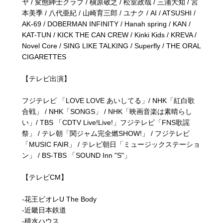
ヤ / 変態紳士クラブ / 槇原敬之 / 松室政哉 / 三浦大知 / 宮
本美季 / 八代亜紀 / 山崎育三郎 / ユナク / AI / ATSUSHI /
AK-69 / DOBERMAN INFINITY / Hanah spring / KAN /
KAT-TUN / KICK THE CAN CREW / Kinki Kids / KREVA /
Novel Core / SING LIKE TALKING / Superfly / THE ORAL
CIGARETTES
【テレビ出演】
フジテレビ 「LOVE LOVE あいしてる」/ NHK「紅白歌
合戦」 / NHK「SONGS」 / NHK「映画音楽は素晴らし
い」/ TBS 「CDTV Live!Live!」フジテレビ「FNS歌謡
祭」 / テレ朝「関ジャム完全燃SHOW!」 / フジテレビ
「MUSIC FAIR」 / テレビ朝日「ミュージックステーショ
ン」 / BS-TBS 「SOUND Inn "S"」
【テレビCM】
-花王ビオレU The Body
-近畿日本鉄道
-積水ハウス